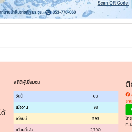
ต
สถิติผู้เยี่ยมชม
ส
วันนี้
68
ราช
เมื่อวาน
93
ด้
โทร
เดือนนี้
593
E-M
เดือนที่แล้ว
2,790