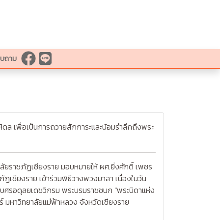
สอบถาม
มหิดล เพื่อเป็นการถวายสักการะและน้อมรำลึกถึงพระ
ยราชภัฏเชียงราย มอบหมายให้ ผศ.ยิ่งศักดิ์ เพชร
ัฏเชียงราย เข้าร่วมพิธีวางพวงมาลา เนื่องในวัน
ิเบศรอดุลยเดชวิกรม พระบรมราชชนก "พระบิดาแห่ง
์ มหาวิทยาลัยแม่ฟ้าหลวง จังหวัดเชียงราย