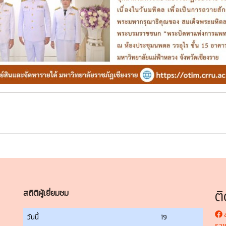
ต
สถิติผู้เยี่ยมชม
ส
วันนี้
19
ราช