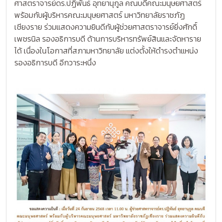
ศาสตราจารย์ดร.ปฏิพันธ์ อุทยานุกูล คณบดีคณะมนุษยศาสตร์
พร้อมกับผู้บริหารคณะมนุษยศาสตร์ มหาวิทยาลัยราชภัฏ
เชียงราย ร่วมแสดงความยินดีกับผู้ช่วยศาสตราจารย์ยิ่งศักดิ์
เพชรนิล รองอธิการบดี ด้านการบริหารทรัพย์สินและจัดหาราย
ได้ เนื่องในโอกาสที่สภามหาวิทยาลัย แต่งตั้งให้ดำรงตำแหน่ง
รองอธิการบดี อีกวาระหนึ่ง