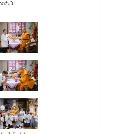
ติสืบไป