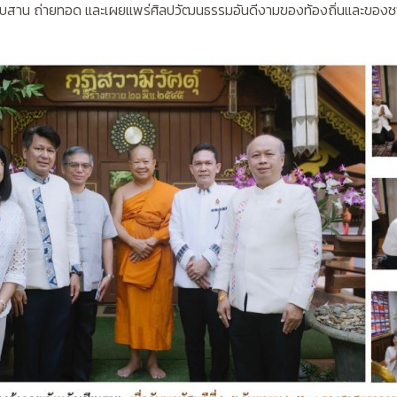
ืบสาน ถ่ายทอด และเผยแพร่ศิลปวัฒนธรรมอันดีงามของท้องถิ่นและของชา