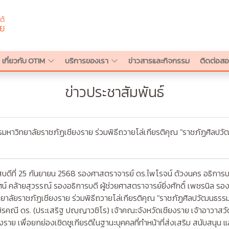
เกี่ยวกับ OTIM
บริการของเรา
ข่าวสารและกิจกรรม
ติดต่อ
ข่าวประชาสัมพันธ์
กรมหาวิทยาลัยราชภัฏเชียงราย ร่วมพิธีถวายโล่เกียรติคุณ "ราชภัฏศิล
่ 25 กันยายน 2568 รองศาสตราจารย์ ดร.ไพโรจน์ ด้วงนคร อธิการบดีม
น์ คล้ายสุวรรณ์ รองอธิการบดี ผู้ช่วยศาสตราจารย์ยิ่งศักดิ์ เพชรนิล ร
ยาลัยราชภัฏเชียงราย ร่วมพิธีถวายโล่เกียรติคุณ "ราชภัฏศิลปวัฒนธร
ิรคณี ดร. (ประเสริฐ ปญฺญาวชิโร) เจ้าคณะจังหวัดเชียงราย เจ้าอาวาส
ยงราย เพื่อยกย่องเชิดชูเกียรติในฐานะบุคคลที่ทำหน้าที่ส่งเสริม สนับสน